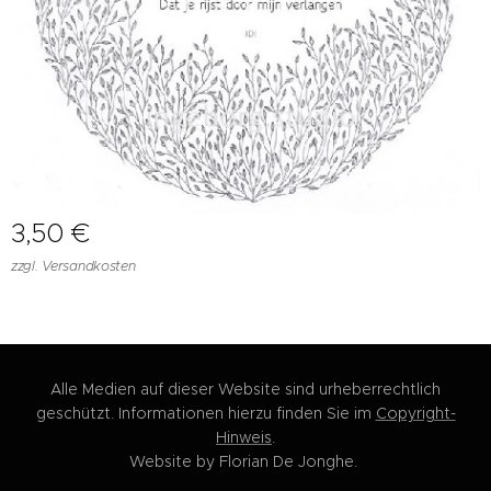
3,50
€
zzgl. Versandkosten
Alle Medien auf dieser Website sind urheberrechtlich
geschützt. Informationen hierzu finden Sie im
Copyright-
Hinweis
.
Website by Florian De Jonghe.