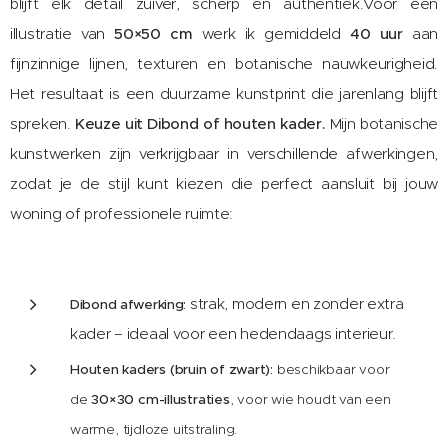
blijft elk detail zuiver, scherp en authentiek.Voor een
illustratie van
50×50 cm
werk ik gemiddeld
40 uur
aan
fijnzinnige lijnen, texturen en botanische nauwkeurigheid.
Het resultaat is een duurzame kunstprint die jarenlang blijft
spreken.
Keuze uit Dibond of houten kader.
Mijn botanische
kunstwerken zijn verkrijgbaar in verschillende afwerkingen,
zodat je de stijl kunt kiezen die perfect aansluit bij jouw
woning of professionele ruimte:
strak, modern en zonder extra
Dibond afwerking:
kader – ideaal voor een hedendaags interieur.
Houten kaders (bruin of zwart):
beschikbaar voor
de
30×30 cm-illustraties
, voor wie houdt van een
warme, tijdloze uitstraling.