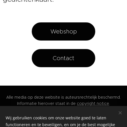
Webshop
Contact
Alle media op deze website is auteursrechtelijk beschermd.
Informatie hierover staat in de
copyright notice
.
Website by Florian De Jonghe.
Wij gebruiken cookies om onze website goed te laten
© 2025 ingeborg.studio
Cookies
functioneren en te beveiligen, en om je de best mogelijke