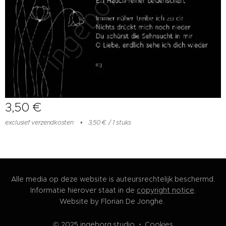
3,50
€
exclusief verzendkosten
3,50 € / 1 stuks
Alle media op deze website is auteursrechtelijk beschermd.
Informatie hierover staat in de
copyright notice
.
Website by Florian De Jonghe.
© 2025 ingeborg.studio
Cookies