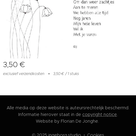
3,50
€
exclusief verzendkosten
3,50 € / 1 stuks
Alle media op deze website is auteursrechtelijk beschermd.
Informatie hierover staat in de
copyright notice
.
Website by Florian De Jonghe.
© 2025 ingeborg.studio
Cookies