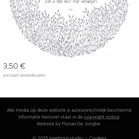
3,50
€
exclusief verzendkosten
Alle media op deze website is auteursrechtelijk beschermd.
Informatie hierover staat in de
copyright notice
.
Website by Florian De Jonghe.
© 2025 ingeborg.studio
Cookies