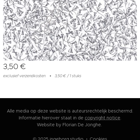
3,50
€
exclusief verzendkosten
3,50 € / 1 stuks
Alle media op deze website is auteursrechtelijk beschermd.
Informatie hierover staat in de
copyright notice
.
Website by Florian De Jonghe.
© 2025 ingeborg.studio
Cookies